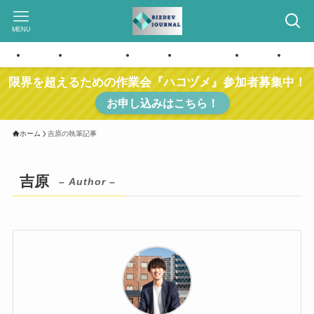
MENU
ホーム
お問い合わせ
ホーム
お問い合わせ
ホーム
お問
限界を超えるための作業会『ハコヅメ』参加者募集中！
お申し込みはこちら！
ホーム
吉原の執筆記事
吉原
– Author –