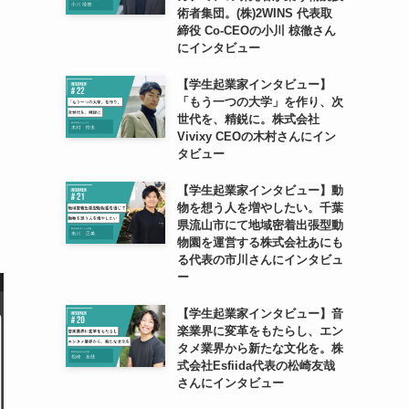
術者集団。(株)2WINS 代表取
締役 Co-CEOの小川 椋徹さん
にインタビュー
【学生起業家インタビュー】
「もう一つの大学」を作り、次
世代を、精鋭に。株式会社
Vivixy CEOの木村さんにイン
タビュー
【学生起業家インタビュー】動
物を想う人を増やしたい。千葉
県流山市にて地域密着出張型動
物園を運営する株式会社あにも
る代表の市川さんにインタビュ
ー
【学生起業家インタビュー】音
楽業界に変革をもたらし、エン
タメ業界から新たな文化を。株
式会社Esfiida代表の松崎友哉
さんにインタビュー