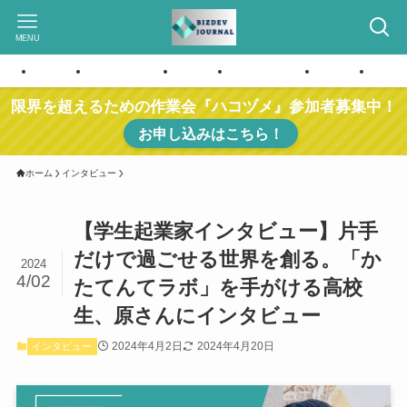
MENU
ホーム
お問い合わせ
ホーム
お問い合わせ
ホーム
お問
限界を超えるための作業会『ハコヅメ』参加者募集中！
お申し込みはこちら！
ホーム
インタビュー
【学生起業家インタビュー】片手
だけで過ごせる世界を創る。「か
2024
4/02
たてんてラボ」を手がける高校
生、原さんにインタビュー
2024年4月2日
2024年4月20日
インタビュー