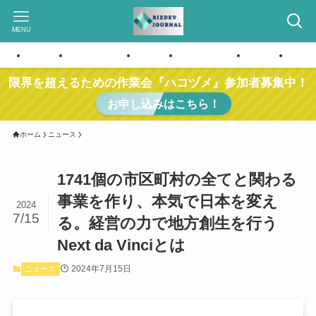
MENU
ホーム
お問い合わせ
ホーム
お問い合わせ
ホーム
お問
限界を超えるための作業会『ハコヅメ』参加者募集中！
お申し込みはこちら！
ホーム
ニュース
1741個の市区町村の全てと関わる
事業を作り、本気で日本を変え
2024
7/15
る。経営の力で地方創生を行う
Next da Vinciとは
2024年7月15日
ニュース