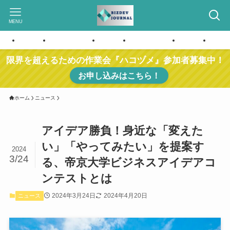
MENU
ホーム
お問い合わせ
ホーム
お問い合わせ
ホーム
お問
限界を超えるための作業会『ハコヅメ』参加者募集中！
お申し込みはこちら！
ホーム
ニュース
アイデア勝負！身近な「変えた
い」「やってみたい」を提案す
2024
3/24
る、帝京大学ビジネスアイデアコ
ンテストとは
2024年3月24日
2024年4月20日
ニュース