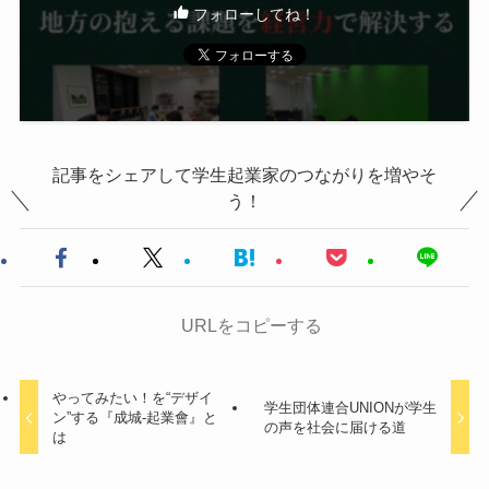
フォローしてね！
記事をシェアして学生起業家のつながりを増やそ
う！
URLをコピーする
やってみたい！を“デザイ
学生団体連合UNIONが学生
ン”する『成城-起業會』と
の声を社会に届ける道
は