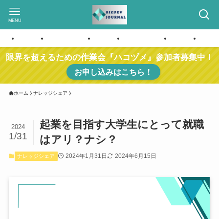
MENU
ホーム
お問い合わせ
ホーム
お問い合わせ
ホーム
お問
限界を超えるための作業会『ハコヅメ』参加者募集中！
お申し込みはこちら！
ホーム
ナレッジシェア
起業を目指す大学生にとって就職
2024
1/31
はアリ？ナシ？
2024年1月31日
2024年6月15日
ナレッジシェア