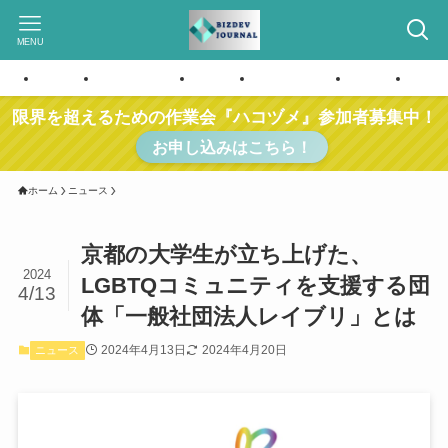
MENU
ホーム
お問い合わせ
ホーム
お問い合わせ
ホーム
お問
限界を超えるための作業会『ハコヅメ』参加者募集中！
お申し込みはこちら！
ホーム
ニュース
京都の大学生が立ち上げた、
2024
LGBTQコミュニティを支援する団
4/13
体「一般社団法人レイブリ」とは
2024年4月13日
2024年4月20日
ニュース