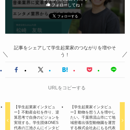
フォローしてね！
記事をシェアして学生起業家のつながりを増やそ
う！
URLをコピーする
【学生起業家インタビュ
【学生起業家インタビュ
ー】不動産会社を作り、逆
ー】動物を想う人を増やし
算思考で自身のビジョンを
たい。千葉県流山市にて地
実現する。学生団体ONES
域密着出張型動物園を運営
代表の三池さんにインタビ
する株式会社あにもる代表