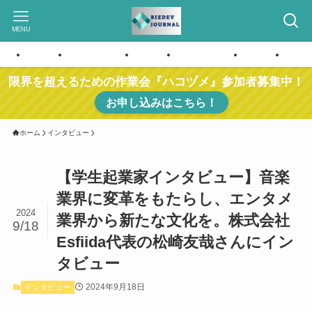
MENU
ホーム
お問い合わせ
ホーム
お問い合わせ
ホーム
お問
限界を超えるための作業会『ハコヅメ』参加者募集中！
お申し込みはこちら！
ホーム
インタビュー
【学生起業家インタビュー】音楽
業界に変革をもたらし、エンタメ
2024
業界から新たな文化を。株式会社
9/18
Esfiida代表の松崎友哉さんにイン
タビュー
2024年9月18日
インタビュー